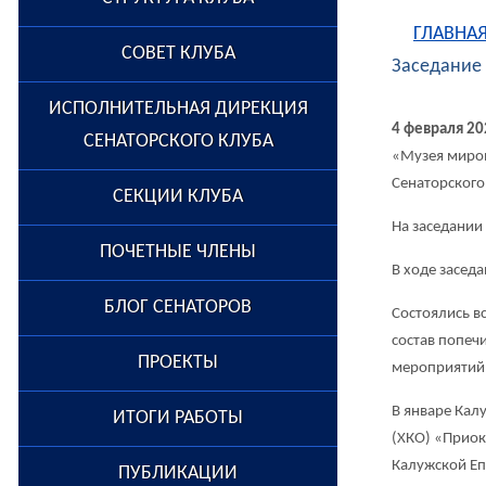
ГЛАВНА
СОВЕТ КЛУБА
Заседание 
ИСПОЛНИТЕЛЬНАЯ ДИРЕКЦИЯ
4 февраля 20
СЕНАТОРСКОГО КЛУБА
«Музея миро
Сенаторского
СЕКЦИИ КЛУБА
На заседании
ПОЧЕТНЫЕ ЧЛЕНЫ
В ходе засед
БЛОГ СЕНАТОРОВ
Состоялись в
состав попеч
ПРОЕКТЫ
мероприятий
В январе Кал
ИТОГИ РАБОТЫ
(ХКО) «Приок
Калужской Еп
ПУБЛИКАЦИИ