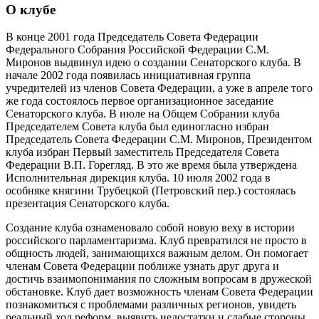
О клубе
В конце 2001 года Председатель Совета Федерации
Федерального Собрания Российской Федерации С.М.
Миронов выдвинул идею о создании Сенаторского клуба. В
начале 2002 года появилась инициативная группа
учредителей из членов Совета Федерации, а уже в апреле того
же года состоялось первое организационное заседание
Сенаторского клуба. В июле на Общем Собрании клуба
Председателем Совета клуба был единогласно избран
Председатель Совета Федерации С.М. Миронов, Президентом
клуба избран Первый заместитель Председателя Совета
Федерации В.П. Горегляд. В это же время была утверждена
Исполнительная дирекция клуба. 10 июля 2002 года в
особняке княгини Трубецкой (Петровский пер.) состоялась
презентация Сенаторского клуба.
Создание клуба ознаменовало собой новую веху в истории
российского парламентаризма. Клуб превратился не просто в
общность людей, занимающихся важным делом. Он помогает
членам Совета Федерации поближе узнать друг друга и
достичь взаимопонимания по сложным вопросам в дружеской
обстановке. Клуб дает возможность членам Совета Федерации
познакомиться с проблемами различных регионов, увидеть
реальный ход реформ, выявить недостатки и слабые стороны