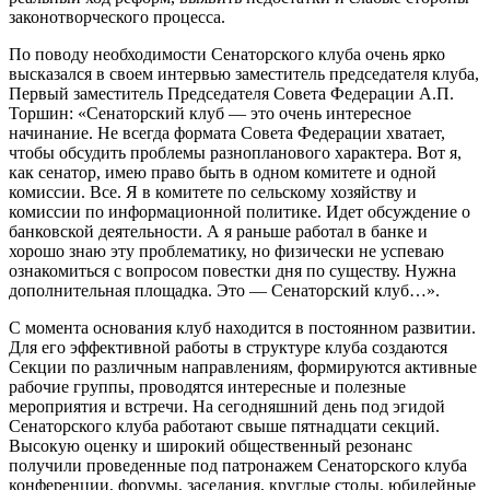
законотворческого процесса.
По поводу необходимости Сенаторского клуба очень ярко
высказался в своем интервью заместитель председателя клуба,
Первый заместитель Председателя Совета Федерации А.П.
Торшин: «Сенаторский клуб — это очень интересное
начинание. Не всегда формата Совета Федерации хватает,
чтобы обсудить проблемы разнопланового характера. Вот я,
как сенатор, имею право быть в одном комитете и одной
комиссии. Все. Я в комитете по сельскому хозяйству и
комиссии по информационной политике. Идет обсуждение о
банковской деятельности. А я раньше работал в банке и
хорошо знаю эту проблематику, но физически не успеваю
ознакомиться с вопросом повестки дня по существу. Нужна
дополнительная площадка. Это — Сенаторский клуб…».
С момента основания клуб находится в постоянном развитии.
Для его эффективной работы в структуре клуба создаются
Секции по различным направлениям, формируются активные
рабочие группы, проводятся интересные и полезные
мероприятия и встречи. На сегодняшний день под эгидой
Сенаторского клуба работают свыше пятнадцати секций.
Высокую оценку и широкий общественный резонанс
получили проведенные под патронажем Сенаторского клуба
конференции, форумы, заседания, круглые столы, юбилейные