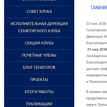
ГЛАВНА
СОВЕТ КЛУБА
ИСПОЛНИТЕЛЬНАЯ ДИРЕКЦИЯ
23 мая 2018 
Сенаторског
СЕНАТОРСКОГО КЛУБА
Димитрия Ро
СЕКЦИИ КЛУБА
благотворит
23 мая 2018
ПОЧЕТНЫЕ ЧЛЕНЫ
посвященный
благотворит
БЛОГ СЕНАТОРОВ
датская гра
мероприяти
ПРОЕКТЫ
и Полномоч
ИТОГИ РАБОТЫ
В рамках пр
продолжение
ПУБЛИКАЦИИ
округе Трои