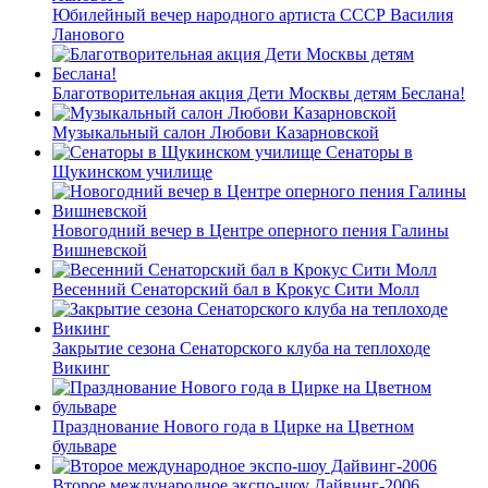
Юбилейный вечер народного артиста СССР Василия
Ланового
Благотворительная акция Дети Москвы детям Беслана!
Музыкальный салон Любови Казарновской
Сенаторы в
Щукинском училище
Новогодний вечер в Центре оперного пения Галины
Вишневской
Весенний Сенаторский бал в Крокус Сити Молл
Закрытие сезона Сенаторского клуба на теплоходе
Викинг
Празднование Нового года в Цирке на Цветном
бульваре
Второе международное экспо-шоу Дайвинг-2006