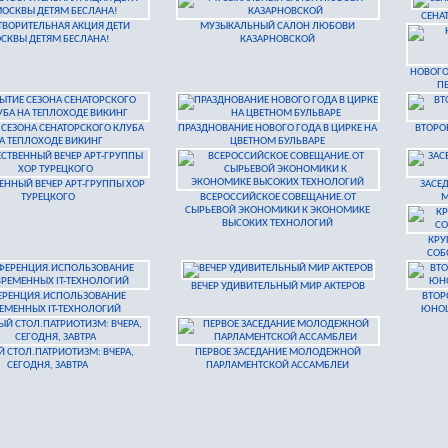
СЕНА
ТВОРИТЕЛЬНАЯ АКЦИЯ ДЕТИ
МУЗЫКАЛЬНЫЙ САЛОН ЛЮБОВИ
СКВЫ ДЕТЯМ БЕСЛАНА!
КАЗАРНОВСКОЙ
НОВОГО
П
 СЕЗОНА СЕНАТОРСКОГО КЛУБА
ПРАЗДНОВАНИЕ НОВОГО ГОДА В ЦИРКЕ НА
ВТОРО
А ТЕПЛОХОДЕ ВИКИНГ
ЦВЕТНОМ БУЛЬВАРЕ
ЕННЫЙ ВЕЧЕР АРТ-ГРУППЫ ХОР
ЗАСЕ
ТУРЕЦКОГО
ВСЕРОССИЙСКОЕ СОВЕЩАНИЕ.ОТ
М
СЫРЬЕВОЙ ЭКОНОМИКИ К ЭКОНОМИКЕ
ВЫСОКИХ ТЕХНОЛОГИЙ
КРУ
СОБ
ВЕЧЕР УДИВИТЕЛЬНЫЙ МИР АКТЕРОВ
ЕРЕНЦИЯ.ИСПОЛЬЗОВАНИЕ
ВТОР
ЕМЕННЫХ IT-ТЕХНОЛОГИЙ
ЮНОШ
Й СТОЛ.ПАТРИОТИЗМ: ВЧЕРА,
ПЕРВОЕ ЗАСЕДАНИЕ МОЛОДЕЖНОЙ
СЕГОДНЯ, ЗАВТРА
ПАРЛАМЕНТСКОЙ АССАМБЛЕИ