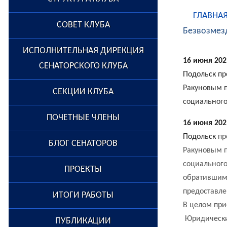
ГЛАВНА
СОВЕТ КЛУБА
Безвозмезд
ИСПОЛНИТЕЛЬНАЯ ДИРЕКЦИЯ
16 июня 202
СЕНАТОРСКОГО КЛУБА
Подольск
пр
Ракуновым п
СЕКЦИИ КЛУБА
социального
ПОЧЕТНЫЕ ЧЛЕНЫ
16 июня 202
Подольск
пр
БЛОГ СЕНАТОРОВ
Ракуновым п
социальног
ПРОЕКТЫ
обратившимс
предоставле
ИТОГИ РАБОТЫ
В целом пр
Юридические
ПУБЛИКАЦИИ